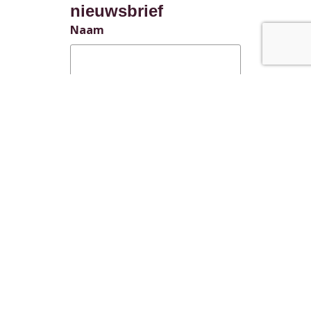
nieuwsbrief
Naam
E-mailadres
(Vereist)
Toestemming
(Vereist)
Ik ga akkoord met het
privacybeleid
.
Deze site wordt beschermd door reCAPTCHA
en het Google
Privacybeleid
en de
Servicevoorwaarden
zijn van toepassing.
VERSTUREN