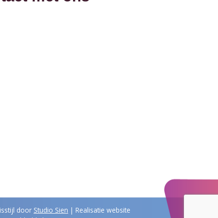
isstijl door
Studio Sien
| Realisatie website