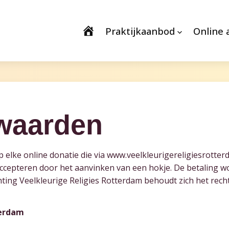
Praktijkaanbod
Online 
waarden
 elke online donatie die via www.veelkleurigereligiesrotte
cepteren door het aanvinken van een hokje. De betaling wo
chting Veelkleurige Religies Rotterdam behoudt zich het rec
terdam