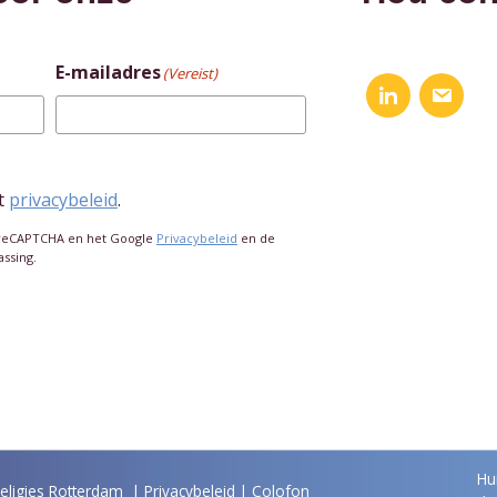
E-mailadres
(Vereist)
t
privacybeleid
.
 reCAPTCHA en het Google
Privacybeleid
en de
assing.
Hu
Religies Rotterdam |
Privacybeleid
|
Colofon