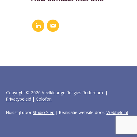
Copyright © 2026 Veelkleurige Religies Rotterdam |
Privacybeleid
|
Colofon
Huisstijl door
Studio Sien
| Realisatie website door:
Webheld.nl