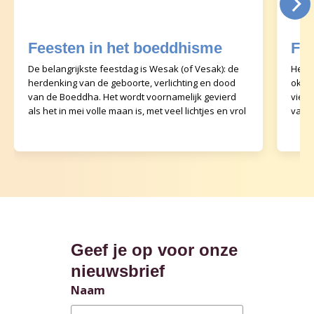
Feesten in het boeddhisme
Fee
De belangrijkste feestdag is Wesak (of Vesak): de
Het b
herdenking van de geboorte, verlichting en dood
oktob
van de Boeddha. Het wordt voornamelijk gevierd
viert
als het in mei volle maan is, met veel lichtjes en vrol
van h
scho
Geef je op voor onze
nieuwsbrief
Naam