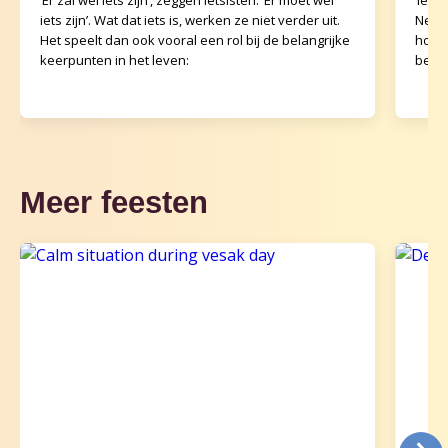
‘Er zal wel iets zijn’, zeggen ietsisten. ‘Er moet wel
‘Iets
iets zijn’. Wat dat iets is, werken ze niet verder uit.
Neder
Het speelt dan ook vooral een rol bij de belangrijke
horen
keerpunten in het leven:
besch
Meer feesten