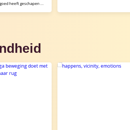
vertellen. De paus heeft ze heilig
goed heeft geschapen en
verklaard. Als je
ls ze het moeilijk hebben.
 G
ondheid