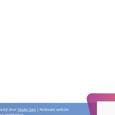
isstijl door
Studio Sien
| Realisatie website
or:
Webheld.nl