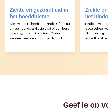
Ziekte en gezondheid in
Ziekte e
het boeddhisme
het hind
Alles wat er is, heeft een einde. Of het nu
Hindoes voelen
om een eendagsvliegje gaat of een berg:
grote geheel w
alles begint, bloeit en sterft. Ouder
alles wordt geb
worden, ziekte en dood zijn dan ook
afsterft. Ziekt
geen fouten van de schepping, maar
horen er gewoon 
horen b
leven van
Geef je op v