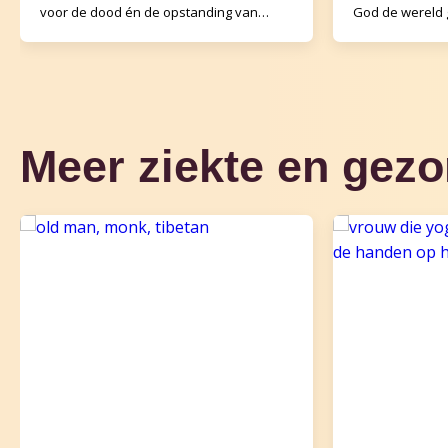
voor de dood én de opstanding van
God de wereld 
Jezus van Nazareth, die volgens
bij mensen is a
christenen de zoon v
Vertrouwen dat
Meer ziekte en gez