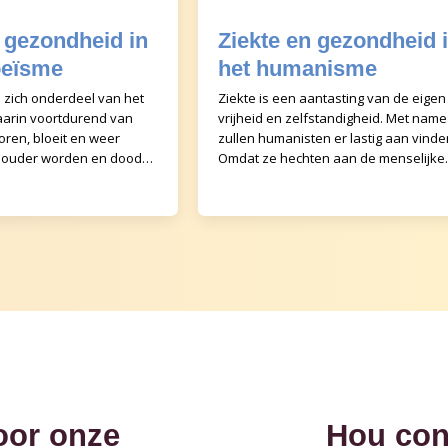
n gezondheid in
Ziekte en gezondheid 
oeïsme
het humanisme
 zich onderdeel van het
Ziekte is een aantasting van de eigen
aarin voortdurend van
vrijheid en zelfstandigheid. Met name
oren, bloeit en weer
zullen humanisten er lastig aan vinde
e, ouder worden en dood
Omdat ze hechten aan de menselijke
bij. Niet alleen bij het
waardigheid, zien humanisten het als
een plic
oor onze
Hou con