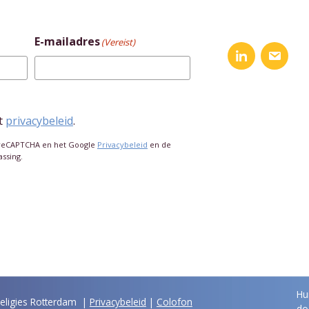
E-mailadres
(Vereist)
t
privacybeleid
.
 reCAPTCHA en het Google
Privacybeleid
en de
assing.
Hu
Religies Rotterdam |
Privacybeleid
|
Colofon
do