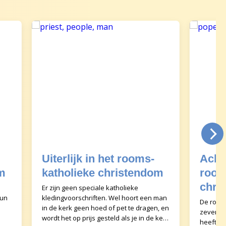
Uiterlijk in het rooms-
Acht
m
katholieke christendom
room
chri
Er zijn geen speciale katholieke
hun
kledingvoorschriften. Wel hoort een man
De rooms
in de kerk geen hoed of pet te dragen, en
zevende
wordt het op prijs gesteld als je in de kerk
heeft ee