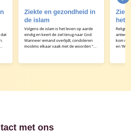
in
Ziekte en gezondheid in
Ziek
de islam
het i
Volgens de islam is het leven op aarde
Religie
 dat
eindig en keert de ziel terug naar God.
antwoor
n.
Wanneer iemand overlijdt, condoleren
kom ik v
moslims elkaar vaak met de woorden “wij
en ‘Waar
behoren tot God en tot Hem zullen wij
ietsiste
teru
tact met ons