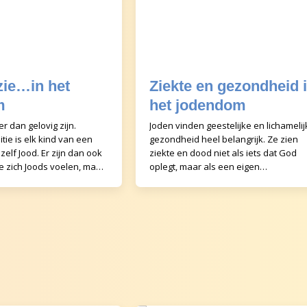
 zie…in het
Ziekte en gezondheid 
m
het jodendom
er dan gelovig zijn.
Joden vinden geestelijke en lichamelij
tie is elk kind van een
gezondheid heel belangrijk. Ze zien
elf Jood. Er zijn dan ook
ziekte en dood niet als iets dat God
e zich Joods voelen, maar
oplegt, maar als een eigen
nst bezig zijn of zelfs ge
verantwoordelijkheid. Vaak besteden
veel aandacht aan zi