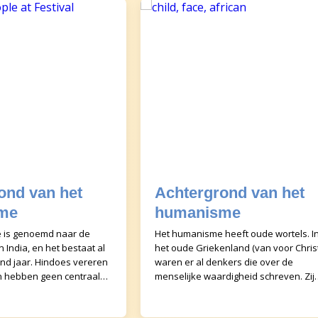
ond van het
Achtergrond van het
sme
humanisme
 is genoemd naar de
Het humanisme heeft oude wortels. I
in India, en het bestaat al
het oude Griekenland (van voor Chris
nd jaar. Hindoes vereren
waren er al denkers die over de
en hebben geen centraal
menselijke waardigheid schreven. Zij
es omschrijft wat ze
vonden het zelfstandig nadenken de
belangrijkste eige