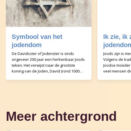
Symbool van het
Ik zie, ik
jodendom
jodendo
De Davidsster of Jodenster is sinds
Joods zijn is me
ongeveer 200 jaar een herkenbaar Joods
Volgens de tradi
teken. Het verwijst naar de grootste
Joodse moeder z
koning van de Joden, David (rond 1000
veel mensen di
voor de jaartelling). Het staat ook op de
niet met godsdie
vlag van
Meer achtergrond