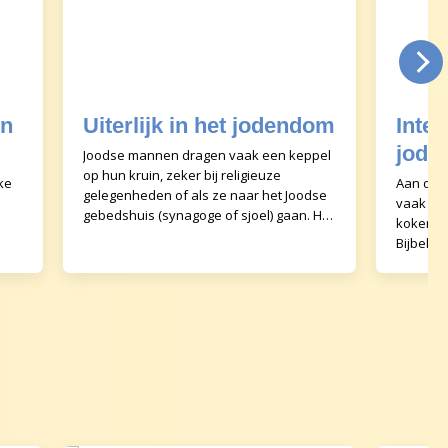
in
Uiterlijk in het jodendom
Inter
jode
Joodse mannen dragen vaak een keppel
op hun kruin, zeker bij religieuze
ke
Aan de d
gelegenheden of als ze naar het Joodse
vaak ee
gebedshuis (synagoge of sjoel) gaan. Het
kokertje
keppeltje symboliseert dat God boven
Bijbel. 
het verstan
 ze
aan als 
valt vaa