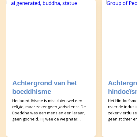
Achtergrond van het
Achtergr
boeddhisme
hindoeï
Het boeddhisme is misschien wel een
Het Hindoeïsme
religie, maar zeker geen godsdienst. De
rivier de Indus 
Boeddha was een mens en een leraar,
zeker vierduize
geen godheid. Hij wee de weg naar
geen stichter 
Verlichting, maar is zelf geen verlosser.
gezag dat preci
Ieder mens i
moeten