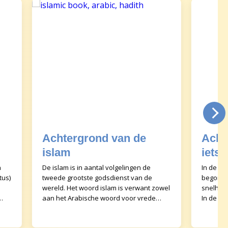
Achtergrond van de
Acht
islam
iets
n
De islam is in aantal volgelingen de
In de ja
tus)
tweede grootste godsdienst van de
begon N
wereld. Het woord islam is verwant zowel
snelheid
aan het Arabische woord voor vrede
In de ho
(salam) als aan dat voor overgave
Nederla
(istislam). Daarmee
doorgem