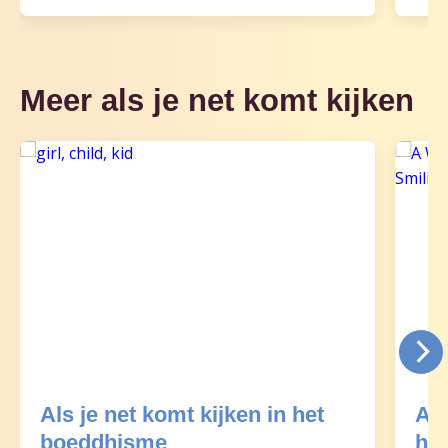
Meer als je net komt kijken
Als je net komt kijken in het
Als
boeddhisme
hi