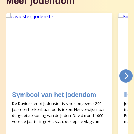
Meer jodendom
Symbool van het jodendom
Ik 
De Davidsster of Jodenster is sinds ongeveer 200
Joods
jaar een herkenbaar Joods teken. Het verwijst naar
tradi
de grootste koning van de Joden, David (rond 1000
Er zi
voor de jaartelling). Het staat ook op de vlag van
maar 