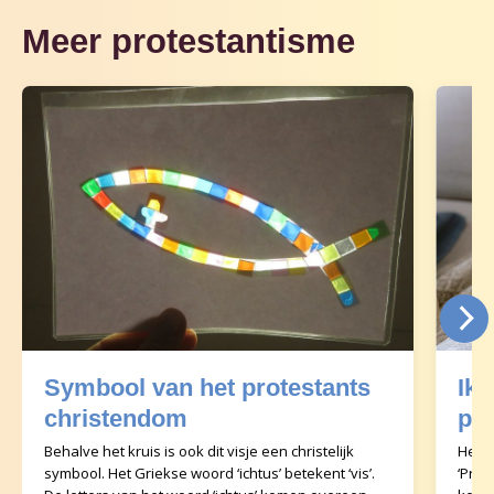
Meer protestantisme
Symbool van het protestants
Ik 
christendom
pr
Behalve het kruis is ook dit visje een christelijk
Het p
symbool. Het Griekse woord ‘ichtus’ betekent ‘vis’.
‘Prot