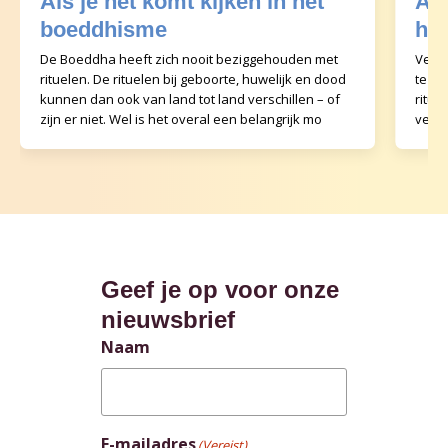
Als je net komt kijken in het
Als
boeddhisme
hi
De Boeddha heeft zich nooit beziggehouden met
Veel 
rituelen. De rituelen bij geboorte, huwelijk en dood
te ma
kunnen dan ook van land tot land verschillen – of
ritu
zijn er niet. Wel is het overal een belangrijk mo
veel 
tijde
Geef je op voor onze
nieuwsbrief
Naam
E-mailadres
(Vereist)