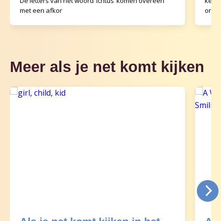
De letters van het woord ‘ichtus’ komen overeen
kerke
met een afkor
ortho
Meer als je net komt kijken