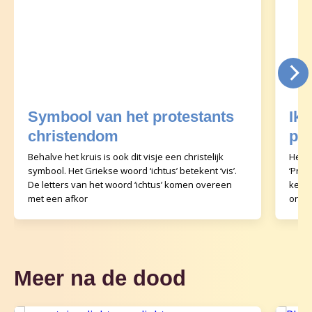
Symbool van het protestants
Ik 
christendom
pr
Behalve het kruis is ook dit visje een christelijk
Het p
symbool. Het Griekse woord ‘ichtus’ betekent ‘vis’.
‘Prot
De letters van het woord ‘ichtus’ komen overeen
kerke
met een afkor
ortho
Meer na de dood