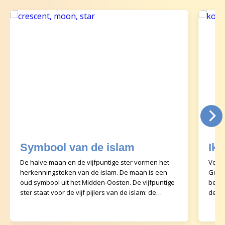
Symbool van de islam
Ik 
De halve maan en de vijfpuntige ster vormen het
Voor 
herkenningsteken van de islam. De maan is een
God (A
oud symbool uit het Midden-Oosten. De vijfpuntige
betek
ster staat voor de vijf pijlers van de islam: de
de s
geloofs