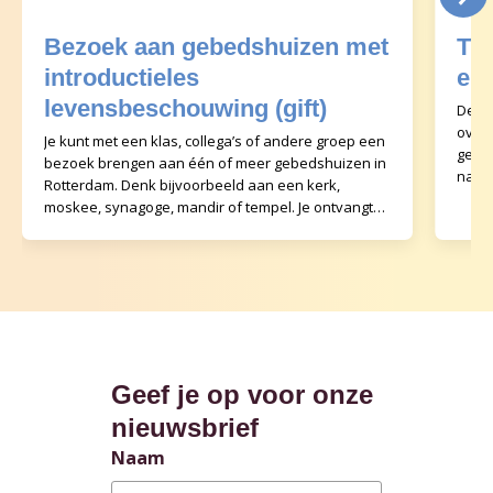
Bezoek aan gebedshuizen met
Th
introductieles
en 
levensbeschouwing (gift)
De th
over 
Je kunt met een klas, collega’s of andere groep een
gebru
bezoek brengen aan één of meer gebedshuizen in
natuu
Rotterdam. Denk bijvoorbeeld aan een kerk,
opz
moskee, synagoge, mandir of tempel. Je ontvangt
va
Geef je op voor onze
nieuwsbrief
Naam