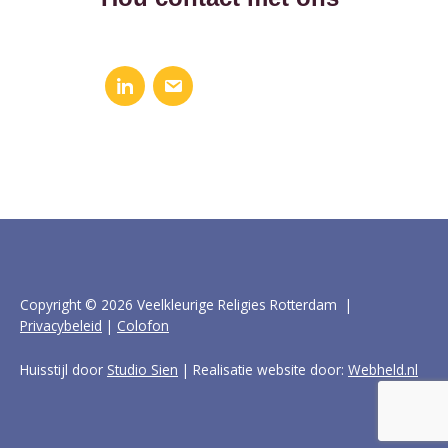
Copyright © 2026 Veelkleurige Religies Rotterdam |
Privacybeleid
|
Colofon
Huisstijl door
Studio Sien
| Realisatie website door:
Webheld.nl