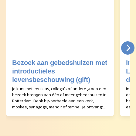
Bezoek aan gebedshuizen met
Int
introductieles
Le
levensbeschouwing (gift)
dat
Je kunt met een klas, collega’s of andere groep een
In de
bezoek brengen aan één of meer gebedshuizen in
de me
Rotterdam. Denk bijvoorbeeld aan een kerk,
heeft
moskee, synagoge, mandir of tempel. Je ontvangt
een e
va
aa