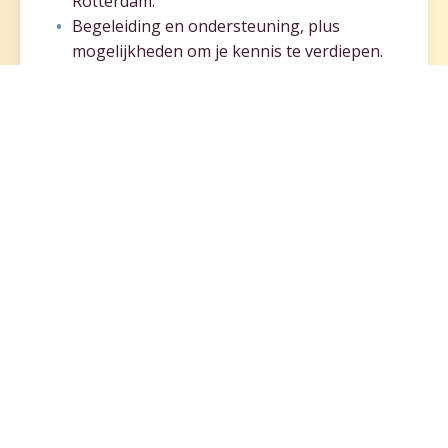
Rotterdam.
Begeleiding en ondersteuning, plus
mogelijkheden om je kennis te verdiepen.
Verzekering tijdens je vrijwilligerswerk en
een onkostenvergoeding.
Klinkt dit als iets voor jou?
Sluit je aan bij
Stichting Veelkleurige Religies Rotterdam en
help mee om meer begrip en verbinding rond
levensbeschouwing en religie te creëren in onze
stad!
Wil je meer weten over deze vacature?
Mail
naar:
info@veelkleurigereligiesrotterdam.nl
.
BEKIJK OOK ONZE ANDERE VACATURE
Deel deze pagina: