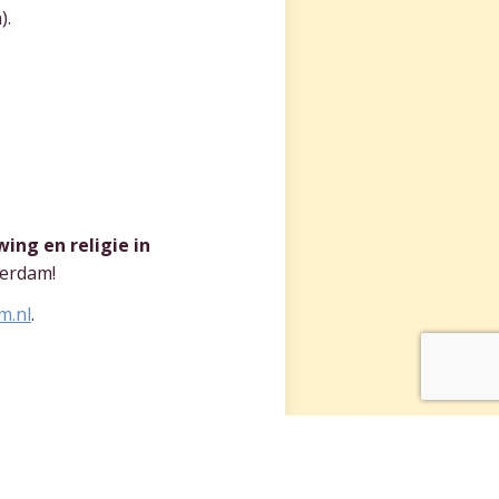
).
ing en religie in
terdam!
m.nl
.