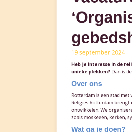
‘Organi
gebedsh
19 september 2024
Heb je interesse in de r
unieke plekken?
Dan is dez
Over ons
Rotterdam is een stad met v
Religies Rotterdam brengt 
ontwikkelen. We organisere
zoals moskeeën, kerken, s
Wat ga je doen?