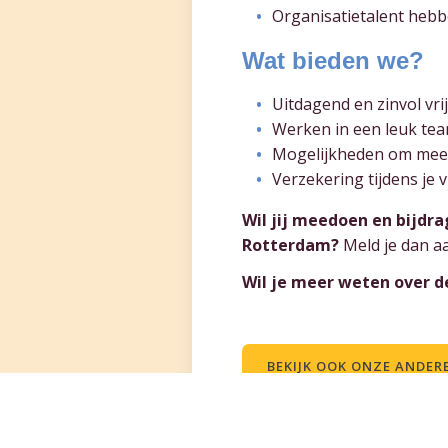
Organisatietalent heb
Wat bieden we?
Uitdagend en zinvol vri
Werken in een leuk team
Mogelijkheden om meer t
Verzekering tijdens je 
Wil jij meedoen en bijdr
Rotterdam?
Meld je dan aa
Wil je meer weten over 
BEKIJK OOK ONZE ANDER
Deel deze pagina: