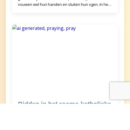
vouwen wel hun handen en sluiten hun ogen. In het
geb
Bidden in het rooms-katholieke
christendom
Als katholieken gaan bidden, dan slaan ze een kruis
met de rechterhand, van hoofd naar borst naar