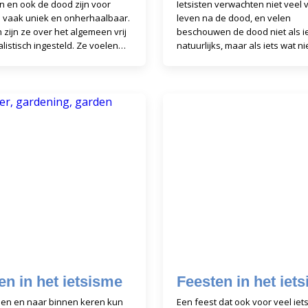
n en ook de dood zijn voor
Ietsisten verwachten niet veel 
n vaak uniek en onherhaalbaar.
leven na de dood, en velen
in zijn ze over het algemeen vrij
beschouwen de dood niet als i
alistisch ingesteld. Ze voelen
natuurlijks, maar als iets wat nie
ral deel van een gezin, familie
Het is aan de mensen zelf én 
medische wetenschap o
en in het ietsisme
Feesten in het iet
rden en naar binnen keren kun
Een feest dat ook voor veel iet