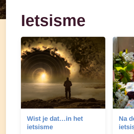
Ietsisme
Wist je dat…in het
Na d
ietsisme
iets