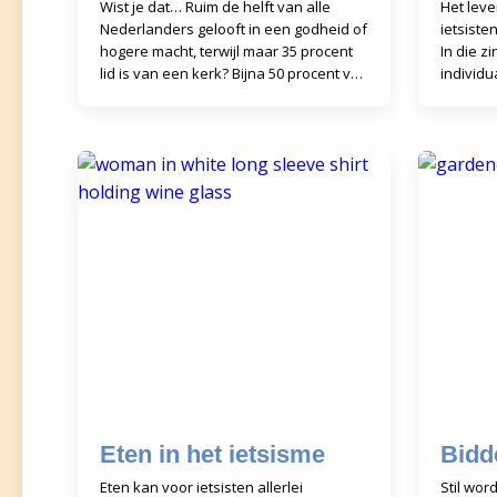
Wist je dat… Ruim de helft van alle
Het leve
Nederlanders gelooft in een godheid of
ietsiste
hogere macht, terwijl maar 35 procent
In die z
lid is van een kerk? Bijna 50 procent van
individu
alle Nederlanders gelooft in religieuze
zich voo
of vr
Eten in het ietsisme
Bidd
Eten kan voor ietsisten allerlei
Stil wo