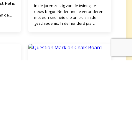
t. Het is
In de jaren zestig van de twintigste
eeuw begon Nederland te veranderen
an de
met een snelheid die uniek is in de
geschiedenis. In de honderd jaar
daarvoor had Nederland ook een
unieke periode doorgemaakt:
t
Symbool van het