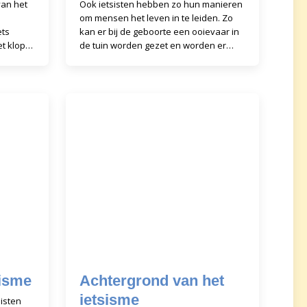
van het
Ook ietsisten hebben zo hun manieren
om mensen het leven in te leiden. Zo
ets
kan er bij de geboorte een ooievaar in
t klopt.
de tuin worden gezet en worden er
aan de
kaartjes verstuurd. En natuurlijk krijgt
de kraamvisi
sisme
Achtergrond van het
ietsisme
sisten