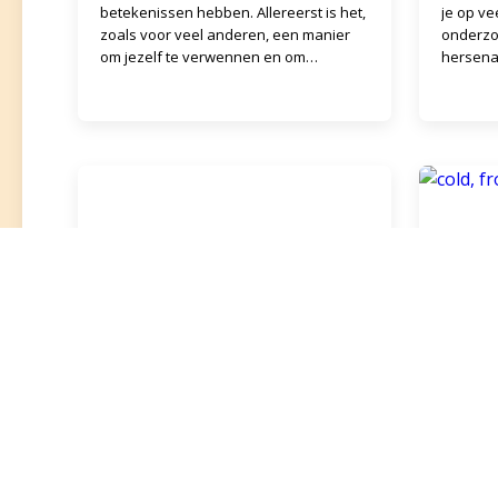
betekenissen hebben. Allereerst is het,
je op ve
zoals voor veel anderen, een manier
onderzo
om jezelf te verwennen en om
hersena
gezelligheid te ervaren. Ietsisten
monnik 
houden zich niet of nauweli
iemand d
Uiterlijk en interieur in
Ziek