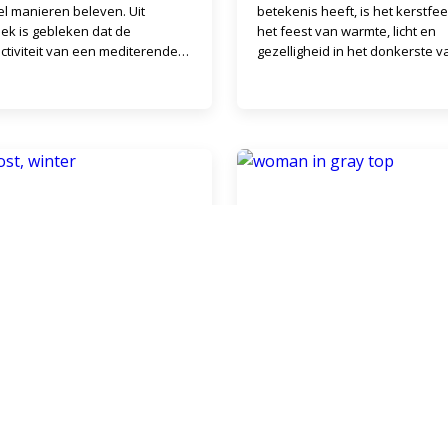
el manieren beleven. Uit
betekenis heeft, is het kerstfees
ek is gebleken dat de
het feest van warmte, licht en
ctiviteit van een mediterende
gezelligheid in het donkerste v
overeenkomt met die van
winter. Soms beleven ze daar
ie helemaal opgaat in tui
christelijke elementen
te en gezondheid
Ik zie, ik zie…in he