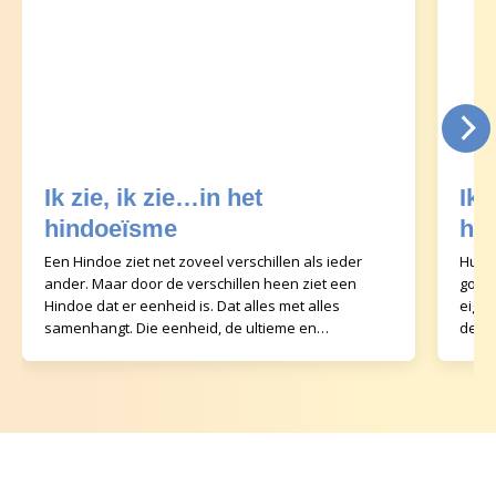
Ik zie, ik zie…in het
Ik 
hindoeïsme
hu
Een Hindoe ziet net zoveel verschillen als ieder
Human
ander. Maar door de verschillen heen ziet een
godde
Hindoe dat er eenheid is. Dat alles met alles
eige
samenhangt. Die eenheid, de ultieme en
denke
onveranderlijke werk
sche