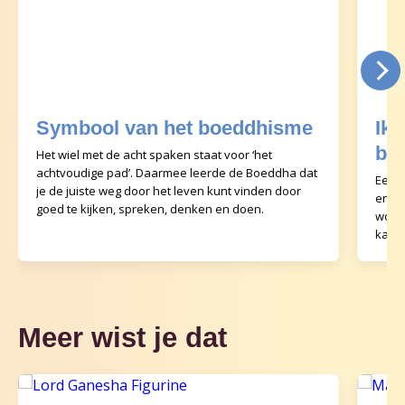
Symbool van het boeddhisme
Ik 
bo
Het wiel met de acht spaken staat voor ‘het
achtvoudige pad’. Daarmee leerde de Boeddha dat
Een b
je de juiste weg door het leven kunt vinden door
en oe
goed te kijken, spreken, denken en doen.
worde
kan v
leerd
Meer wist je dat