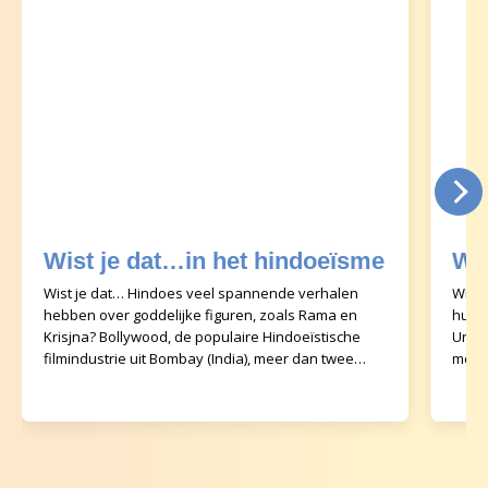
Wist je dat…in het hindoeïsme
Wi
Wist je dat… Hindoes veel spannende verhalen
Wist 
hebben over goddelijke figuren, zoals Rama en
hulpo
Krisjna? Bollywood, de populaire Hindoeïstische
Unive
filmindustrie uit Bombay (India), meer dan twee
mens
films per
kunn